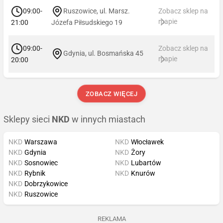
09:00-
Ruszowice, ul. Marsz.
Zobacz sklep na
mapie
21:00
Józefa Piłsudskiego 19
09:00-
Zobacz sklep na
Gdynia, ul. Bosmańska 45
mapie
20:00
ZOBACZ WIĘCEJ
Sklepy sieci
NKD
w innych miastach
NKD
Warszawa
NKD
Włocławek
NKD
Gdynia
NKD
Żory
NKD
Sosnowiec
NKD
Lubartów
NKD
Rybnik
NKD
Knurów
NKD
Dobrzykowice
NKD
Ruszowice
REKLAMA