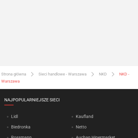
Strona główna
Sieci handlowe - Warszawa
NKD
NKD -
Warszawa
NAJPOPULARNIEJSZE SIECI
Lidl
Kaufland
Biedronka
Netto
Rossmann
Auchan Hipermarket