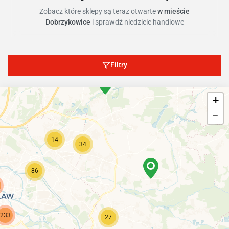
Zobacz które sklepy są teraz otwarte
w mieście
Dobrzykowice
i sprawdź niedziele handlowe
Filtry
+
−
14
34
86
233
27