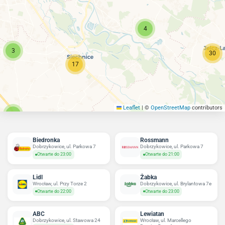
4
3
30
17
Leaflet
|
©
OpenStreetMap
contributors
4
4
Biedronka
Rossmann
Dobrzykowice, ul. Parkowa 7
Dobrzykowice, ul. Parkowa 7
Otwarte do 23:00
Otwarte do 21:00
Lidl
Żabka
Wrocław, ul. Przy Torze 2
Dobrzykowice, ul. Brylantowa 7e
Otwarte do 22:00
Otwarte do 23:00
ABC
Lewiatan
Dobrzykowice, ul. Stawowa 24
Wrocław, ul. Marcellego