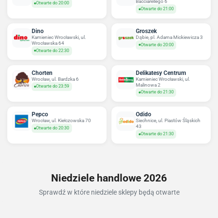
Bacciarellego 6
Otwarte do 20:00
Otwarte do 21:00
Dino
Groszek
Kamieniec Wrocławski, ul.
Dąbie, pl. Adama Mickiewicza 3
Wrocławska 64
Otwarte do 20:00
Otwarte do 22:30
Chorten
Delikatesy Centrum
Wrocław, ul. Bardzka 6
Kamieniec Wrocławski, ul.
Malinowa 2
Otwarte do 23:59
Otwarte do 21:30
Pepco
Odido
Wrocław, ul. Kiełczowska 70
Siechnice, ul. Piastów Śląskich
43
Otwarte do 20:30
Otwarte do 21:30
Niedziele handlowe 2026
Sprawdź w które niedziele sklepy będą otwarte